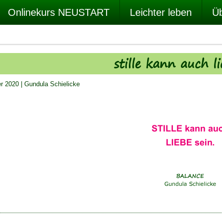
Onlinekurs NEUSTART
Leichter leben
Üb
stille kann auch li
er 2020
|
Gundula Schielicke