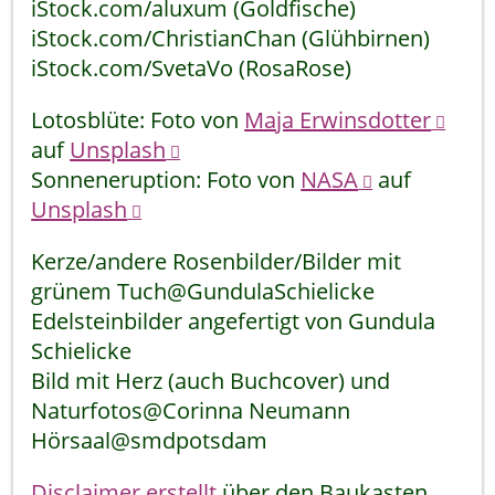
iStock.com/aluxum (Goldfische)
iStock.com/ChristianChan (Glühbirnen)
iStock.com/SvetaVo (RosaRose)
Lotosblüte: Foto von
Maja Erwinsdotter
auf
Unsplash
Sonneneruption: Foto von
NASA
auf
Unsplash
Kerze/andere Rosenbilder/Bilder mit
grünem Tuch@GundulaSchielicke
Edelsteinbilder angefertigt von Gundula
Schielicke
Bild mit Herz (auch Buchcover) und
Naturfotos@Corinna Neumann
Hörsaal@smdpotsdam
Disclaimer erstellt
über den Baukasten