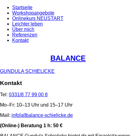
Startseite
Workshopangebote
Onlinekurs NEUSTART
Leichter leben
Über mich
Referenzen
Kontakt
BALANCE
GUNDULA SCHIELICKE
Kontakt
Tel:
0331/8 77 99 00 8
Mo–Fr: 10–13 Uhr und 15–17 Uhr
Mail:
info[at]balance-schielicke.de
(Online-) Beratung 1 h: 50 €
BALANCE Gundula Schielicke
bietet dir mit Einzelsitzungen,