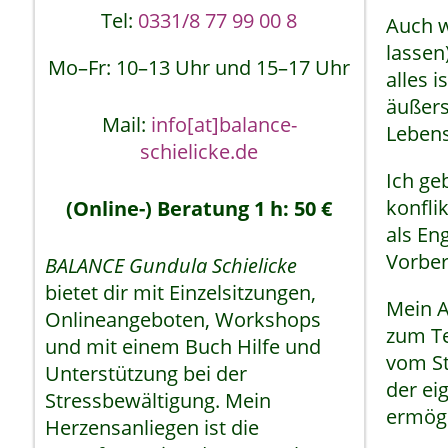
Tel:
0331/8 77 99 00 8
Auch w
lassen
Mo–Fr: 10–13 Uhr und 15–17 Uhr
alles 
äußers
Mail:
info[at]balance-
Lebens
schielicke.de
Ich ge
konfli
(Online-) Beratung 1 h: 50 €
als En
Vorber
BALANCE Gundula Schielicke
bietet dir mit Einzelsitzungen,
Mein A
Onlineangeboten, Workshops
zum Te
und mit einem Buch Hilfe und
vom St
Unterstützung bei der
der ei
Stressbewältigung. Mein
ermögl
Herzensanliegen ist die