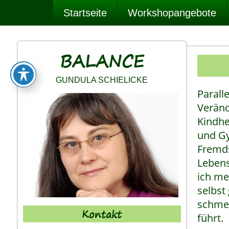
Startseite
Workshopangebote
BALANCE
GUNDULA SCHIELICKE
Parall
Veränd
Kindhe
und Gy
Fremds
Leben
ich me
selbst
schmer
Kontakt
führt.