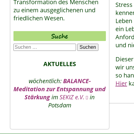
Transformation des Menschen
Stress
zu einem ausgeglichenen und
kennen
friedlichen Wesen.
Leben 
ein Le
Suche
Anford
und ni
Suchen
nach:
Dieser
AKTUELLES
wir un
so han
wöchentlich:
BALANCE-
Hier
ka
Meditation zur Entspannung und
Stärkung
im
SEKIZ e.V.
in
Potsdam