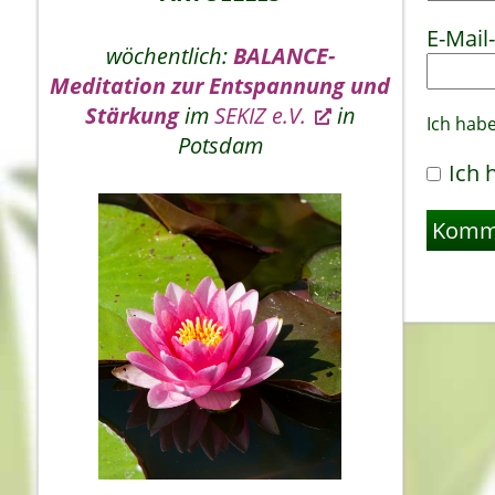
E-Mail
wöchentlich:
BALANCE-
Meditation zur Entspannung und
Stärkung
im
SEKIZ e.V.
in
Ich hab
Potsdam
Ich 