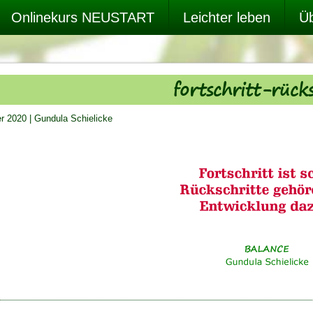
Onlinekurs NEUSTART
Leichter leben
Üb
fortschritt-rück
er 2020
|
Gundula Schielicke